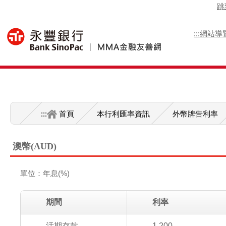
跳
:::
網站導
:::
首頁
本行利匯率資訊
外幣牌告利率
澳幣(AUD)
單位：年息(%)
期間
利率
活期存款
1.200