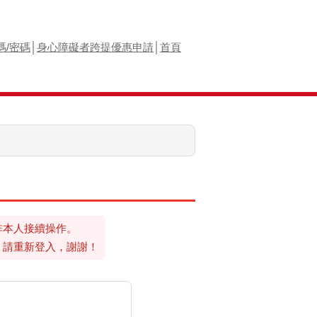
碼/密碼
│
身心障礙者跨提優惠申請
│
首頁
非本人接續操作。
！請重新登入，謝謝！