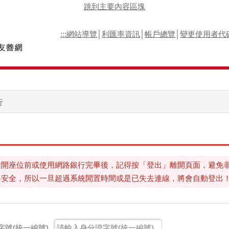
跳到主要內容區塊
:::
網站導覽
│
利匯率資訊
│
帳戶總覽
│
變更使用者代
行
離開座位前或使用網路銀行完畢後，記得按「登出」離開頁面，避免
料安全，所以一旦超過系統閒置時間或是已失去連線，將會自動登出
字號(統一編號)